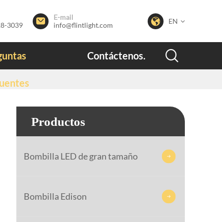
E-mail


EN
28-3039
info@flintlight.com

guntas
Contáctenos.
cuentes
Productos
Bombilla LED de gran tamaño

Bombilla Edison
