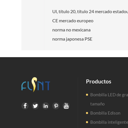
Ul, título 20, título 24 mercado estad
CE mercado europeo
norma no mexicana
norma japonesa PSE
Productos
Bombilla LED de gr
tamaño





Bombilla Edison
Bombilla inteligent