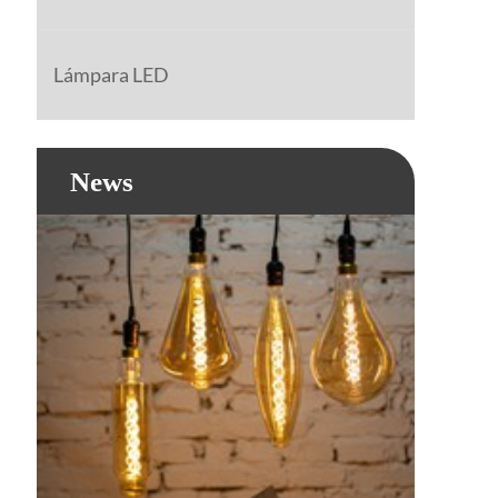
Lámpara LED
News