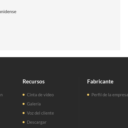
ounidense
Recursos
Fabricante
an
Cinta de vídeo
Perfil de la empres
Galería
Voz del cliente
e
Descargar