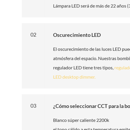
Lámpara LED será de más de 22 años (3 
02
Oscurecimiento LED
El oscurecimiento de las luces LED pued
atmósfera del espacio. Nuestras bombil
regulador LED tiene tres tipos,
regulad
LED desktop dimmer.
03
¿Cómo seleccionar CCT para la b
Blanco súper caliente 2200k
el tono cálido a esta temperatura emite u