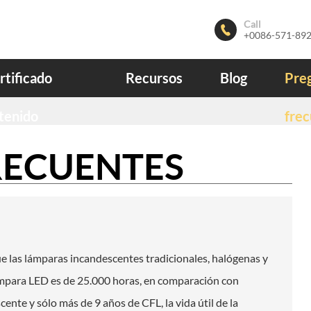
Call

+0086-571-89
rtificado
Recursos
Blog
Pre
tenido
fre
RECUENTES
 las lámparas incandescentes tradicionales, halógenas y
 Lámpara LED es de 25.000 horas, en comparación con
nte y sólo más de 9 años de CFL, la vida útil de la