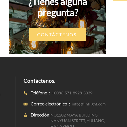
¿Tienes alguna
pregunta?
CONTÁCTENOS.
Contáctenos.
Teléfono：
+0086-571-8928-3039

a
Correo electrónico：
info@flintlight.com

Dirección:
NO1202 MAYA BUILDING

NANYUAN STREET, YUHANG,
HANGZHOU