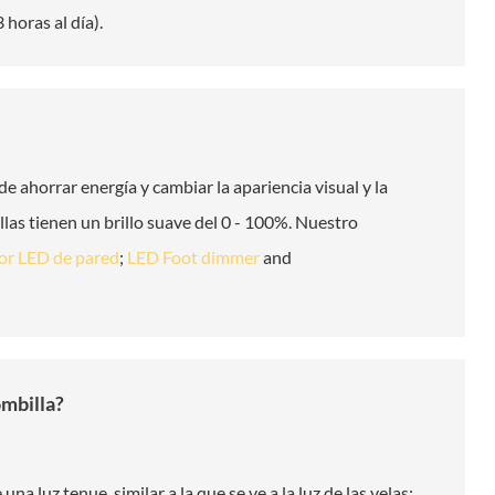
horas al día).
e ahorrar energía y cambiar la apariencia visual y la
las tienen un brillo suave del 0 - 100%. Nuestro
or LED de pared
;
LED Foot dimmer
and
ombilla?
na luz tenue, similar a la que se ve a la luz de las velas;