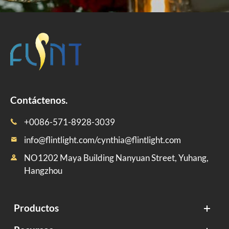
Contáctenos.
+0086-571-8928-3039

info@flintlight.com/cynthia@flintlight.com

NO1202 Maya Building Nanyuan Street, Yuhang,

Hangzhou
Productos