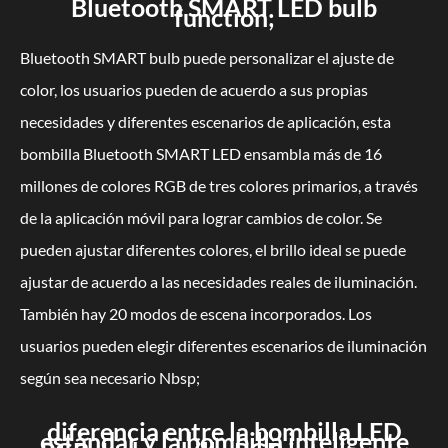
Bluetooth SMART LED bulb
function;
Bluetooth SMART bulb puede personalizar el ajuste de
color, los usuarios pueden de acuerdo a sus propias
necesidades y diferentes escenarios de aplicación, esta
bombilla Bluetooth SMART LED ensambla más de 16
millones de colores RGB de tres colores primarios, a través
de la aplicación móvil para lograr cambios de color. Se
pueden ajustar diferentes colores, el brillo ideal se puede
ajustar de acuerdo a las necesidades reales de iluminación.
También hay 20 modos de escena incorporados. Los
usuarios pueden elegir diferentes escenarios de iluminación
según sea necesario Nbsp;
diferencia entre la bombilla LED
estándar y la bombilla inteligente