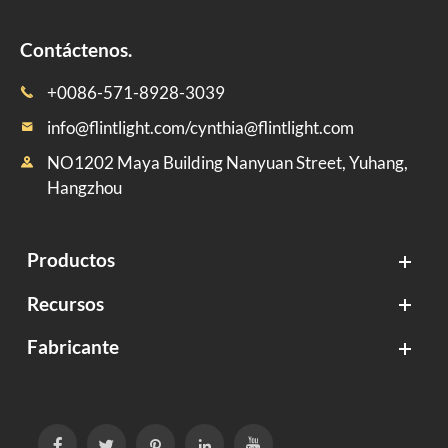
Contáctenos.
+0086-571-8928-3039

info@flintlight.com/cynthia@flintlight.com

NO1202 Maya Building Nanyuan Street, Yuhang,

Hangzhou
Productos
Recursos
Fabricante




